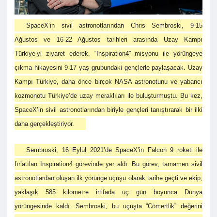
SpaceX’in sivil astronotlarından Chris Sembroski, 9-15
Ağustos ve 16-22 Ağustos tarihleri arasında Uzay Kampı
Türkiye’yi ziyaret ederek, “Inspiration4” misyonu ile yörüngeye
çıkma hikayesini 9-17 yaş grubundaki gençlerle paylaşacak. Uzay
Kampı Türkiye, daha önce birçok NASA astronotunu ve yabancı
kozmonotu Türkiye’de uzay meraklıları ile buluşturmuştu. Bu kez,
SpaceX’in sivil astronotlarından biriyle gençleri tanıştırarak bir ilki
daha gerçekleştiriyor.
Sembroski, 16 Eylül 2021’de SpaceX’in Falcon 9 roketi ile
fırlatılan Inspiration4 görevinde yer aldı. Bu görev, tamamen sivil
astronotlardan oluşan ilk yörünge uçuşu olarak tarihe geçti ve ekip,
yaklaşık 585 kilometre irtifada üç gün boyunca Dünya
yörüngesinde kaldı. Sembroski, bu uçuşta “Cömertlik” değerini