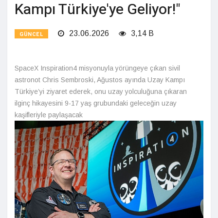
Kampı Türkiye'ye Geliyor!"
23.06.2026
3,14 B
GÜNCEL
SpaceX Inspiration4 misyonuyla yörüngeye çıkan sivil
astronot Chris Sembroski, Ağustos ayında Uzay Kampı
Türkiye’yi ziyaret ederek, onu uzay yolculuğuna çıkaran
ilginç hikayesini 9-17 yaş grubundaki geleceğin uzay
kaşifleriyle paylaşacak