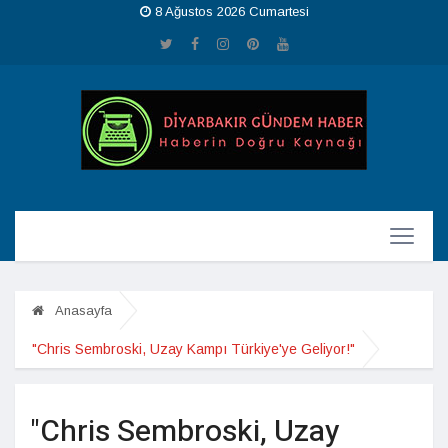
8 Ağustos 2026 Cumartesi
Anasayfa
"Chris Sembroski, Uzay Kampı Türkiye'ye Geliyor!"
"Chris Sembroski, Uzay