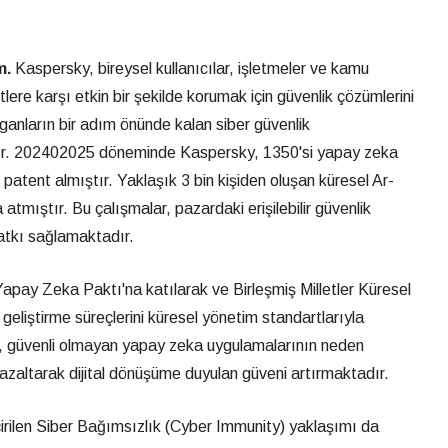
m.
Kaspersky, bireysel kullanıcılar, işletmeler ve kamu
itlere karşı etkin bir şekilde korumak için güvenlik çözümlerini
rganların bir adım önünde kalan siber güvenlik
ır. 202402025 döneminde Kaspersky, 1350'si yapay zeka
atent almıştır. Yaklaşık 3 bin kişiden oluşan küresel Ar-
tmıştır. Bu çalışmalar, pazardaki erişilebilir güvenlik
katkı sağlamaktadır.
pay Zeka Paktı'na katılarak ve Birleşmiş Milletler Küresel
geliştirme süreçlerini küresel yönetim standartlarıyla
m, güvenli olmayan yapay zeka uygulamalarının neden
i azaltarak dijital dönüşüme duyulan güveni artırmaktadır.
ilen Siber Bağımsızlık (Cyber Immunity) yaklaşımı da