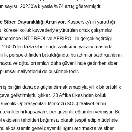
ın sayısı, 20230’a kıyasla %74 artış göstermiştir.
e Siber Dayanıklılığı Artırıyor.
Kaspersky'nin yarattığı
, küresel kolluk kuvvetleriyle yürütülen ortak çalışmalar
a döneminde INTERPOL ve AFRIPOL ile gerçekleştirdiği
 2.600'den fazla siber suçlu zanlısının yakalanmasında
ilirlik perspektifinden bakıldığında, bu adımlar saldırganların
makta ve dijital ortamları daha güvenli hale getirirken siber
plumsal maliyetlerini de düşürmektedir.
ş birliğini daha da güçlendirmek amacıyla yıllık bir ortaklık
ve geliştirmiştir. Şirket, 23 Afrika ülkesinden kolluk
k Güvenlik Operasyonları Merkezi (SOC) faaliyetlerinin
ğı tekniklerini kapsayan siber güvenlik eğitimleri vermiştir. Bu
l ekiplerin tehditleri bağımsız olarak tespit edip müdahale
ital ekosistemin genel dayanıklılığını artırmakta ve siber