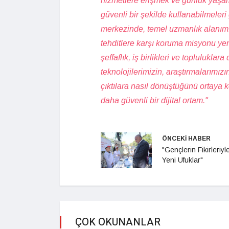
hizmetlere erişmek ve günlük yaşaml
güvenli bir şekilde kullanabilmeler
merkezinde, temel uzmanlık alanımız 
tehditlere karşı koruma misyonu ye
şeffaflık, iş birlikleri ve toplulukl
teknolojilerimizin, araştırmalarımız
çıktılara nasıl dönüştüğünü ortaya k
daha güvenli bir dijital ortam."
ÖNCEKİ HABER
"Gençlerin Fikirleriyl
Yeni Ufuklar"
ÇOK OKUNANLAR