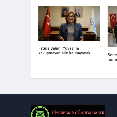
Fatma Şahin :Yuvasına
kavuşmayan aile kalmayacak
Sede
hüne
z evi ringe