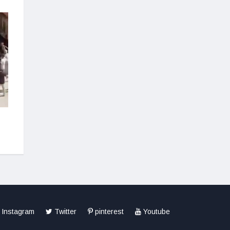
Fatma Şahin :Yuvasına
kavuşmayan aile kalmayacak
Sedef kakma sanatı
hüneriyle buluştu
Instagram
Twitter
pinterest
Youtube