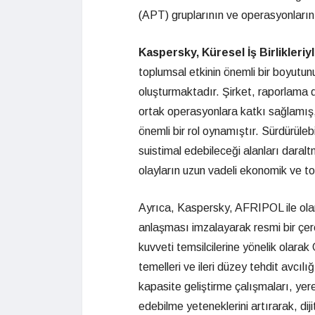
(APT) gruplarının ve operasyonların
Kaspersky, Küresel İş Birlikleriyl
toplumsal etkinin önemli bir boyutunu
oluşturmaktadır. Şirket, raporlam
ortak operasyonlara katkı sağlamış,
önemli bir rol oynamıştır. Sürdürüleb
suistimal edebileceği alanları daralt
olayların uzun vadeli ekonomik ve to
Ayrıca, Kaspersky, AFRIPOL ile olan i
anlaşması imzalayarak resmi bir çerçe
kuvveti temsilcilerine yönelik olara
temelleri ve ileri düzey tehdit avcılı
kapasite geliştirme çalışmaları, yere
edebilme yeteneklerini artırarak, dij