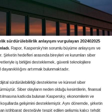
lik sürdürülebilirlik anlayışını vurgulayan 202402025
mladı.
Rapor, Kaspersky'nin sorumlu büyüme anlayışını ve
. Şirketin hedefleri arasında bireyleri ve kurumları siber
tleriyle iş birliğini desteklemek, güvenli teknolojilere
l dayanıklılığını artırmak bulunmaktadır.
tal sürdürülebilirliği destekleme ve küresel siber
ürmüştür. Siber olayların neden olduğu kesintilerin, finansal
altılmasına katkıda bulunan Kaspersky, ekonomilerin ve
ı koşullarda gelişimini desteklemiştir. Aynı dönemde, şirketin
 istihbarat desteğiyle tespit edilen gelişmiş kalıcı tehdit