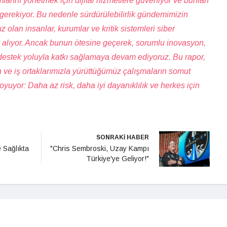
arını yönetmek için dijital hizmetlere güveniyor ve bunları
i gerekiyor. Bu nedenle sürdürülebilirlik gündemimizin
olan insanlar, kurumlar ve kritik sistemleri siber
r alıyor. Ancak bunun ötesine geçerek, sorumlu inovasyon,
ara destek yoluyla katkı sağlamaya devam ediyoruz. Bu rapor,
ın ve iş ortaklarımızla yürüttüğümüz çalışmaların somut
oyuyor: Daha az risk, daha iyi dayanıklılık ve herkes için
SONRAKİ HABER
e Sağlıkta
"Chris Sembroski, Uzay Kampı
Türkiye'ye Geliyor!"