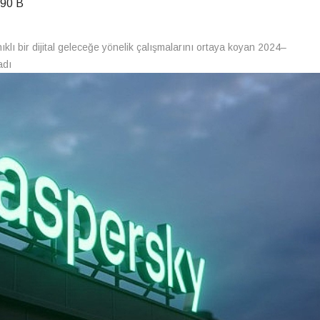
90 B
lı bir dijital geleceğe yönelik çalışmalarını ortaya koyan 2024–
adı