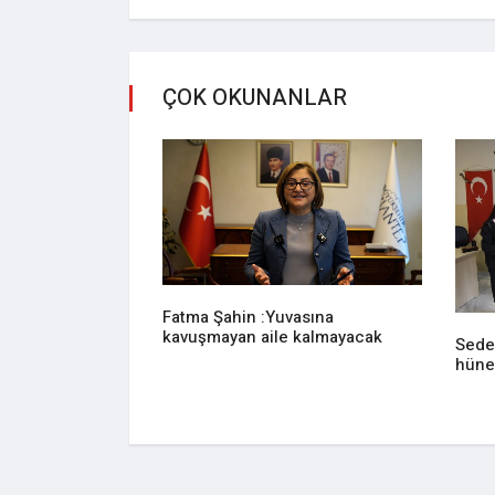
ÇOK OKUNANLAR
Fatma Şahin :Yuvasına
kavuşmayan aile kalmayacak
Sede
hüne
z evi ringe