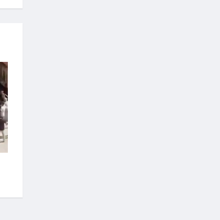
Fatma Şahin :Yuvasına
kavuşmayan aile kalmayacak
Sedef kakma sanatı
hüneriyle buluştu