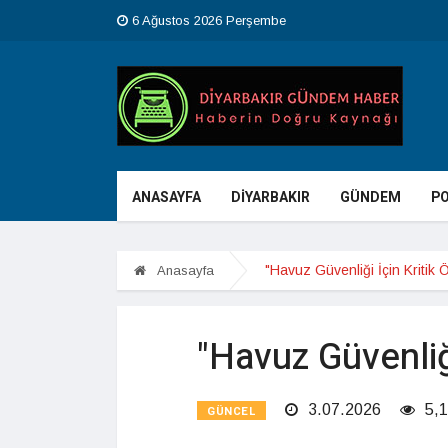
6 Ağustos 2026 Perşembe
ANASAYFA
DİYARBAKIR
GÜNDEM
PO
"Havuz Güvenliği İçin Kritik 
Anasayfa
"Havuz Güvenliği
3.07.2026
5,1
GÜNCEL