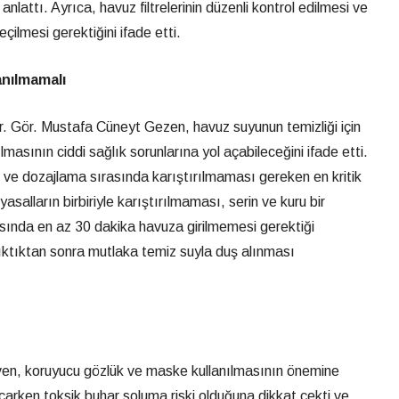
nlattı. Ayrıca, havuz filtrelerinin düzenli kontrol edilmesi ve
çilmesi gerektiğini ifade etti.
anılmamalı
r. Gör. Mustafa Cüneyt Gezen, havuz suyunun temizliği için
ılmasının ciddi sağlık sorunlarına yol açabileceğini ifade etti.
ve dozajlama sırasında karıştırılmaması gereken en kritik
asalların birbiriyle karıştırılmaması, serin ve kuru bir
ında en az 30 dakika havuza girilmemesi gerektiği
ıktıktan sonra mutlaka temiz suyla duş alınması
iven, koruyucu gözlük ve maske kullanılmasının önemine
açarken toksik buhar soluma riski olduğuna dikkat çekti ve