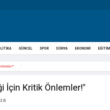
LİTİKA
GÜNCEL
SPOR
DÜNYA
EKONOMİ
EĞİTİM
Önlemler!"
 İçin Kritik Önlemler!"
3 B