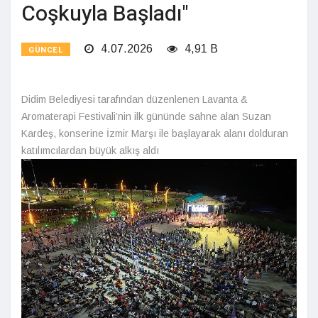
Coşkuyla Başladı"
4.07.2026
4,91 B
GÜNCEL
Didim Belediyesi tarafından düzenlenen Lavanta &
Aromaterapi Festivali’nin ilk gününde sahne alan Suzan
Kardeş, konserine İzmir Marşı ile başlayarak alanı dolduran
katılımcılardan büyük alkış aldı