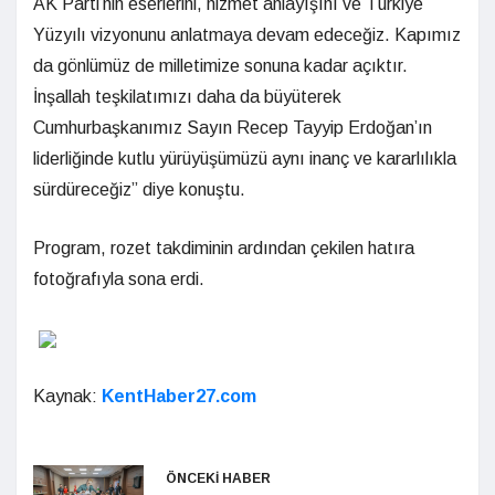
AK Parti’nin eserlerini, hizmet anlayışını ve Türkiye
Yüzyılı vizyonunu anlatmaya devam edeceğiz. Kapımız
da gönlümüz de milletimize sonuna kadar açıktır.
İnşallah teşkilatımızı daha da büyüterek
Cumhurbaşkanımız Sayın Recep Tayyip Erdoğan’ın
liderliğinde kutlu yürüyüşümüzü aynı inanç ve kararlılıkla
sürdüreceğiz” diye konuştu.
Program, rozet takdiminin ardından çekilen hatıra
fotoğrafıyla sona erdi.
Kaynak:
KentHaber27.com
ÖNCEKİ HABER