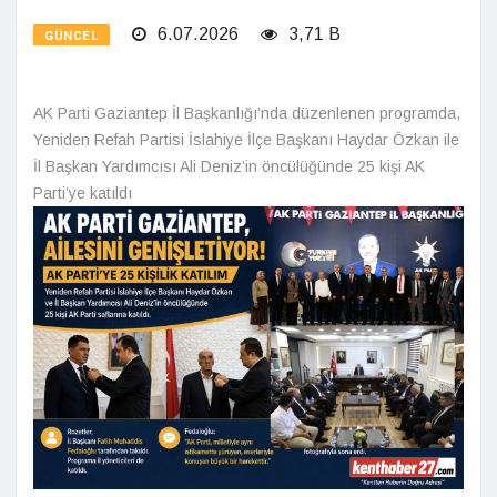
6.07.2026
3,71 B
GÜNCEL
AK Parti Gaziantep İl Başkanlığı’nda düzenlenen programda,
Yeniden Refah Partisi İslahiye İlçe Başkanı Haydar Özkan ile
İl Başkan Yardımcısı Ali Deniz’in öncülüğünde 25 kişi AK
Parti’ye katıldı