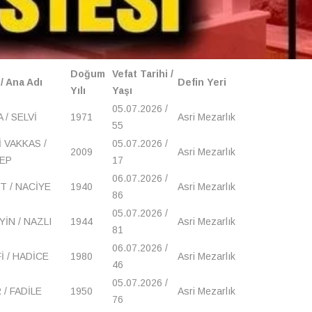
Doğum
Vefat Tarihi /
/ Ana Adı
Defin Yeri
Yılı
Yaşı
05.07.2026 /
 / SELVİ
1971
Asri Mezarlık
55
 VAKKAS /
05.07.2026 /
2009
Asri Mezarlık
EP
17
06.07.2026 /
T / NACİYE
1940
Asri Mezarlık
86
05.07.2026 /
İN / NAZLI
1944
Asri Mezarlık
81
06.07.2026 /
İ / HADİCE
1980
Asri Mezarlık
46
05.07.2026 /
/ FADİLE
1950
Asri Mezarlık
76