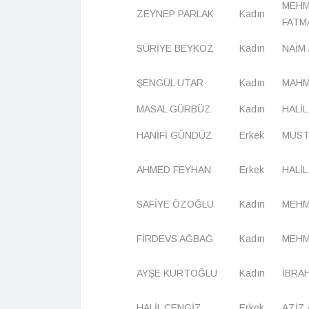
MEHM
ZEYNEP PARLAK
Kadın
FATM
SÜRİYE BEYKOZ
Kadın
NAİM 
ŞENGÜL UTAR
Kadın
MAHM
MASAL GÜRBÜZ
Kadın
HALİL
HANİFİ GÜNDÜZ
Erkek
MUST
AHMED FEYHAN
Erkek
HALİL
SAFİYE ÖZOĞLU
Kadın
MEHME
FİRDEVS AĞBAĞ
Kadın
MEHM
AYŞE KURTOĞLU
Kadın
İBRAH
HALİL CENGİZ
Erkek
AZİZ 