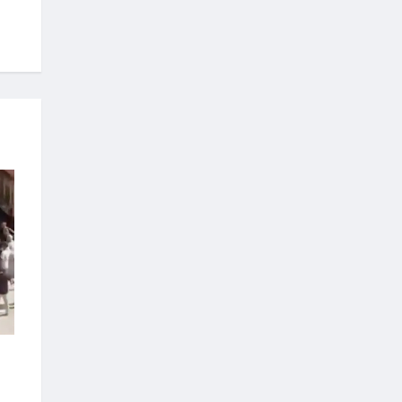
Fatma Şahin :Yuvasına
kavuşmayan aile kalmayacak
Sedef kakma sanatı
hüneriyle buluştu