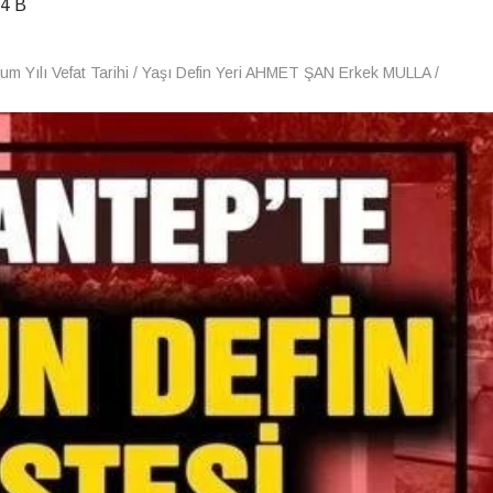
4 B
um Yılı Vefat Tarihi / Yaşı Defin Yeri AHMET ŞAN Erkek MULLA /