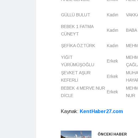
GÜLLÜ BULUT
Kadın
VAKKA
BEBEK 1 FATMA
Kadın
BABA 
CÜNEYT
ŞEFİKA ÖZTÜRK
Kadın
MEHM
YİĞİT
MEHME
Erkek
YÜRÜMÜŞOĞLU
ÇAĞL
ŞEVKET AŞUR
MUHA
Erkek
KEFERLİ
HAYA
BEBEK 4 MERVE NUR
MEHM
Erkek
DİCLE
NUR
Kaynak:
KentHaber27.com
ÖNCEKİ HABER