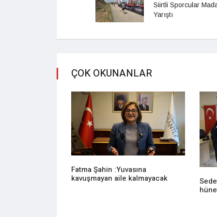
Siirtli Sporcular Mada
Yarıştı
ÇOK OKUNANLAR
Fatma Şahin :Yuvasına
kavuşmayan aile kalmayacak
Sede
hüne
z evi ringe