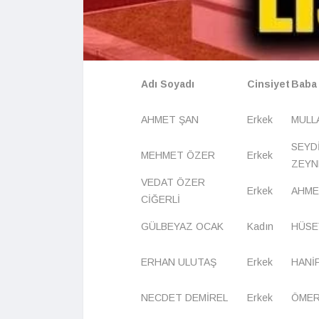
Adı Soyadı
Cinsiyet
Baba 
AHMET ŞAN
Erkek
MULLA
SEYDİ
MEHMET ÖZER
Erkek
ZEYN
VEDAT ÖZER
Erkek
AHME
CİĞERLİ
GÜLBEYAZ OCAK
Kadın
HÜSEY
ERHAN ULUTAŞ
Erkek
HANİF
NECDET DEMİREL
Erkek
ÖMER 