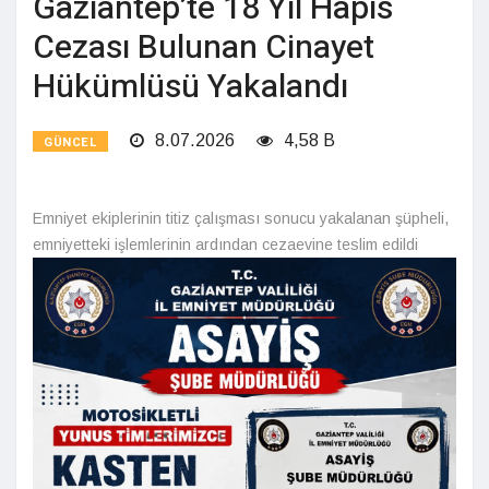
Gaziantep’te 18 Yıl Hapis
Cezası Bulunan Cinayet
Hükümlüsü Yakalandı
8.07.2026
4,58 B
GÜNCEL
Emniyet ekiplerinin titiz çalışması sonucu yakalanan şüpheli,
emniyetteki işlemlerinin ardından cezaevine teslim edildi