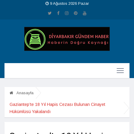
9 Ağustos 2026 Pazar
Anasayfa
Gaziantep’te 18 Yıl Hapis Cezası Bulunan Cinayet
Hükümlüsü Yakalandı