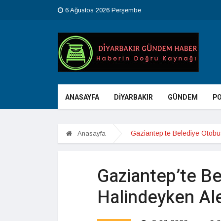
6 Ağustos 2026 Perşembe
ANASAYFA
DİYARBAKIR
GÜNDEM
PO
Gaziantep’te Belediye Otobü
Anasayfa
Gaziantep’te Be
Halindeyken Ale