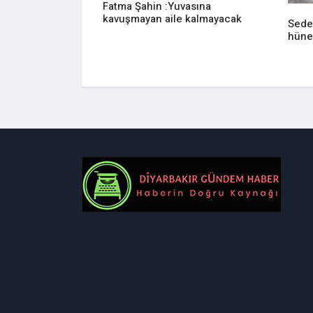
Fatma Şahin :Yuvasına
kavuşmayan aile kalmayacak
Sede
hüne
z evi ringe