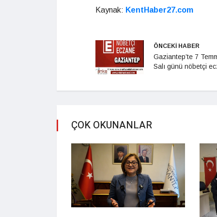
Kaynak:
KentHaber27.com
ÖNCEKİ HABER
Gaziantep’te 7 Tem
Salı günü nöbetçi e
ÇOK OKUNANLAR