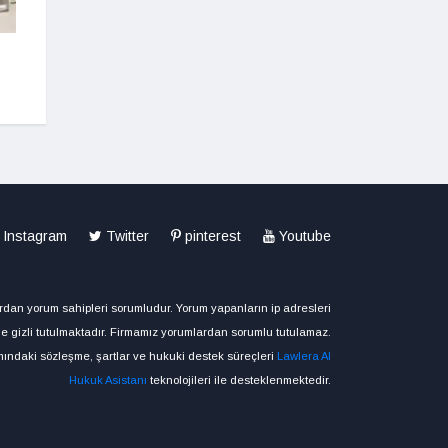
Fatma Şahin :Yuvasına
kavuşmayan aile kalmayacak
Sedef kakma sanatı
hüneriyle buluştu
Instagram
Twitter
pinterest
Youtube
dan yorum sahipleri sorumludur. Yorum yapanların ip adresleri
e gizli tutulmaktadır. Firmamız yorumlardan sorumlu tutulamaz.
ndaki sözleşme, şartlar ve hukuki destek süreçleri
Lawlera AI
Hukuk Asistanı
teknolojileri ile desteklenmektedir.