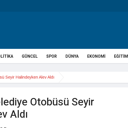
LİTİKA
GÜNCEL
SPOR
DÜNYA
EKONOMİ
EĞİTİM
sü Seyir Halindeyken Alev Aldı
lediye Otobüsü Seyir
v Aldı